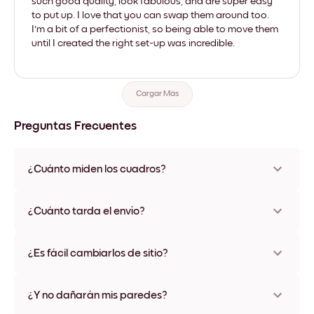
such good quality, look fabulous, and are super easy
to put up. I love that you can swap them around too.
I'm a bit of a perfectionist, so being able to move them
until I created the right set-up was incredible.
Cargar Más
Preguntas Frecuentes
¿Cuánto miden los cuadros?
Los tamaños varían de 21x21 cm a 69x91 cm, además de una
opción única de 56x112 cm. Disponible en varios materiales y
¿Cuánto tarda el envío?
colores de marco, incluidas opciones sin marco y con lienzo.
Una semana, más o menos. Hay opciones de envío exprés
disponibles en algunos países. Te enviaremos un número de
¿Es fácil cambiarlos de sitio?
seguimiento después de tu compra
¡Superfácil! Están diseñados para moverse varias veces sin
ningún daño
¿Y no dañarán mis paredes?