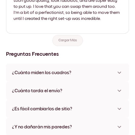
such good quality, look fabulous, and are super easy
to put up. I love that you can swap them around too.
I'm a bit of a perfectionist, so being able to move them
until I created the right set-up was incredible.
Cargar Más
Preguntas Frecuentes
¿Cuánto miden los cuadros?
Los tamaños varían de 21x21 cm a 69x91 cm, además de una
opción única de 56x112 cm. Disponible en varios materiales y
¿Cuánto tarda el envío?
colores de marco, incluidas opciones sin marco y con lienzo.
Una semana, más o menos. Hay opciones de envío exprés
disponibles en algunos países. Te enviaremos un número de
¿Es fácil cambiarlos de sitio?
seguimiento después de tu compra
¡Superfácil! Están diseñados para moverse varias veces sin
ningún daño
¿Y no dañarán mis paredes?