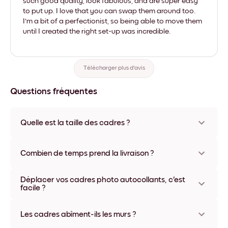
such good quality, look fabulous, and are super easy
to put up. I love that you can swap them around too.
I'm a bit of a perfectionist, so being able to move them
until I created the right set-up was incredible.
Télécharger plus d'avis
Questions fréquentes
Quelle est la taille des cadres ?
Les formats proposés vont de 21x21 cm à 69x91 cm, ainsi
qu'une option unique de 56x112 cm. Plusieurs matériaux et
Combien de temps prend la livraison ?
coloris disponibles, y compris sans cadre ou en toile.
La livraison de vos cadres photo personnalisés prend
Déplacer vos cadres photo autocollants, c'est
généralement une semaine. Livraison express possible dans
facile ?
certains pays. Un numéro de suivi accompagne chaque
commande.
Oui, nos cadres photo autocollants sont repositionnables à
l'infini, sans abîmer vos murs.
Les cadres abîment-ils les murs ?