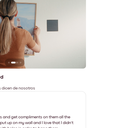
n
No deja marcas
ad
es dicen de nosotros
les and get compliments on them all the
put up on my wall and I love that I didn't