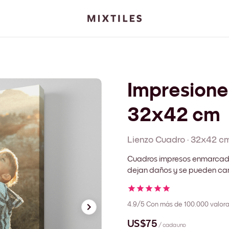
Impresione
32x42 cm
Lienzo
Cuadro
·
32x42 c
Cuadros impresos enmarcado
dejan daños y se pueden cam
4.9/5
Con más de 100.000 valora
US$75
/ cada uno