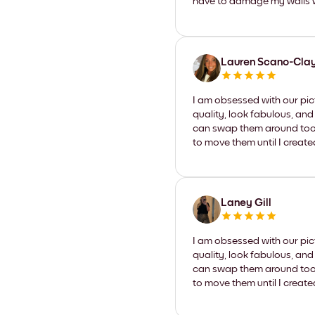
have to damage my walls wi
Lauren Scano-Cla
I am obsessed with our pic
quality, look fabulous, and
can swap them around too. I
to move them until I create
Laney Gill
I am obsessed with our pic
quality, look fabulous, and
can swap them around too. I
to move them until I create