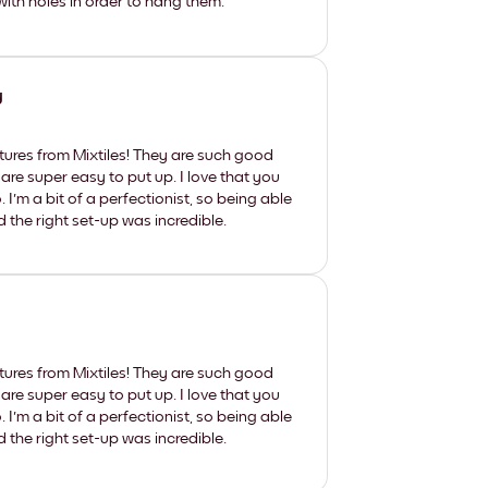
th holes in order to hang them.
y
tures from Mixtiles! They are such good
 are super easy to put up. I love that you
'm a bit of a perfectionist, so being able
d the right set-up was incredible.
tures from Mixtiles! They are such good
 are super easy to put up. I love that you
'm a bit of a perfectionist, so being able
d the right set-up was incredible.