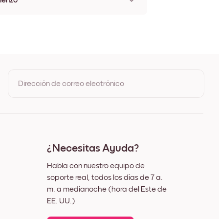
Lienzo
1 cm
8 cm
1 cm
25 cm
32 cm
42 cm
32 cm
Dirección de correo electrónico
50 cm
69 cm
50 cm
Al registrarte, aceptas los Términos de uso y la Política de
1 cm
privacidad de Mixtiles
9 cm
12 cm
56 cm
¿Necesitas Ayuda?
Habla con nuestro equipo de
soporte real, todos los días de 7 a.
m. a medianoche (hora del Este de
EE. UU.)