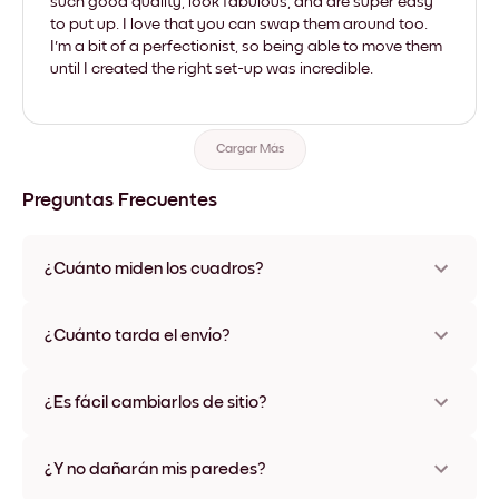
such good quality, look fabulous, and are super easy
to put up. I love that you can swap them around too.
I'm a bit of a perfectionist, so being able to move them
until I created the right set-up was incredible.
Cargar Más
Preguntas Frecuentes
¿Cuánto miden los cuadros?
Los tamaños varían de 21x21 cm a 69x91 cm, además de una
opción única de 56x112 cm. Disponible en varios materiales y
¿Cuánto tarda el envío?
colores de marco, incluidas opciones sin marco y con lienzo.
Una semana, más o menos. Hay opciones de envío exprés
disponibles en algunos países. Te enviaremos un número de
¿Es fácil cambiarlos de sitio?
seguimiento después de tu compra
¡Superfácil! Están diseñados para moverse varias veces sin
ningún daño
¿Y no dañarán mis paredes?