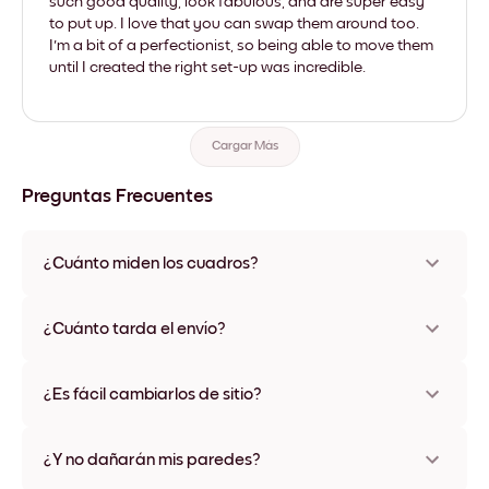
such good quality, look fabulous, and are super easy
to put up. I love that you can swap them around too.
I'm a bit of a perfectionist, so being able to move them
until I created the right set-up was incredible.
Cargar Más
Preguntas Frecuentes
¿Cuánto miden los cuadros?
Los tamaños varían de 21x21 cm a 69x91 cm, además de una
opción única de 56x112 cm. Disponible en varios materiales y
¿Cuánto tarda el envío?
colores de marco, incluidas opciones sin marco y con lienzo.
Una semana, más o menos. Hay opciones de envío exprés
disponibles en algunos países. Te enviaremos un número de
¿Es fácil cambiarlos de sitio?
seguimiento después de tu compra
¡Superfácil! Están diseñados para moverse varias veces sin
ningún daño
¿Y no dañarán mis paredes?