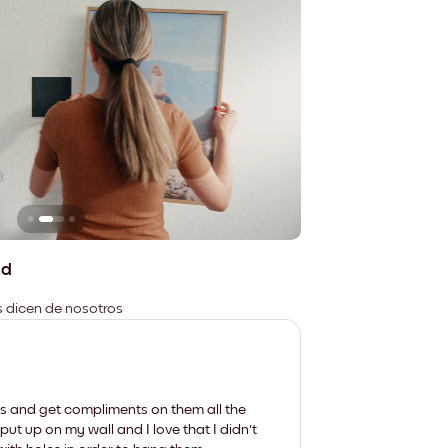
n
No deja marcas
ad
es dicen de nosotros
les and get compliments on them all the
put up on my wall and I love that I didn't