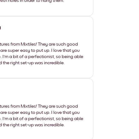
th holes in order to hang them.
y
tures from Mixtiles! They are such good
 are super easy to put up. I love that you
'm a bit of a perfectionist, so being able
d the right set-up was incredible.
tures from Mixtiles! They are such good
 are super easy to put up. I love that you
'm a bit of a perfectionist, so being able
d the right set-up was incredible.