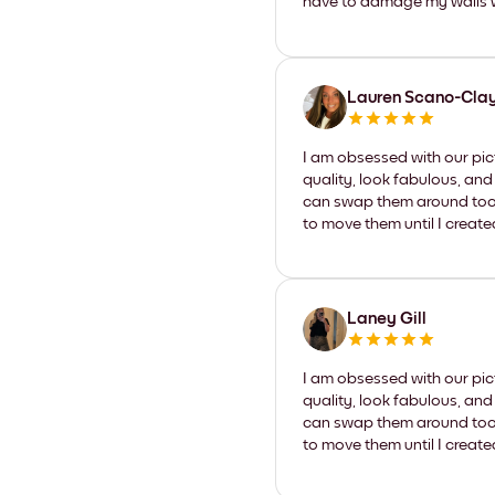
have to damage my walls wi
Lauren Scano-Cla
I am obsessed with our pic
quality, look fabulous, and
can swap them around too. I
to move them until I create
Laney Gill
I am obsessed with our pic
quality, look fabulous, and
can swap them around too. I
to move them until I create