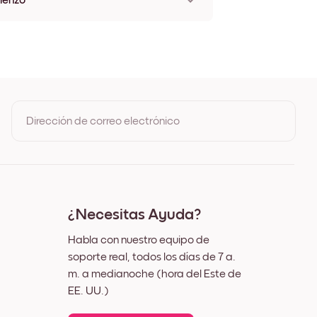
Lienzo
'
'
'
''
''
''
''
Dirección de correo electrónico
0''
7''
0''
Al registrarte, aceptas los Términos de uso y la Política de
6''
privacidad de Mixtiles
7''
4''
2''
¿Necesitas Ayuda?
Habla con nuestro equipo de
soporte real, todos los días de 7 a.
m. a medianoche (hora del Este de
EE. UU.)