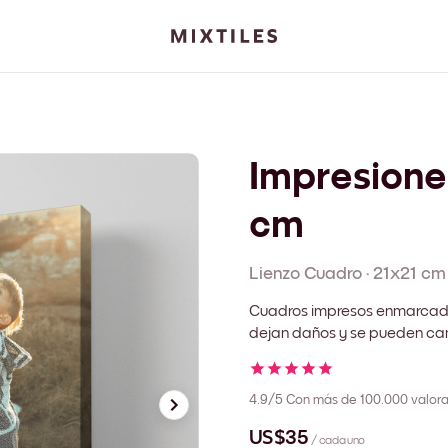
Impresione
cm
Lienzo
Cuadro
·
21x21 cm
Cuadros impresos enmarcado
dejan daños y se pueden cam
4.9/5
Con más de 100.000 valora
US$35
/ cada uno