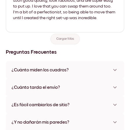
such good quality, look fabulous, and are super easy
to put up. I love that you can swap them around too.
I'm a bit of a perfectionist, so being able to move them
until I created the right set-up was incredible.
Cargar Más
Preguntas Frecuentes
¿Cuánto miden los cuadros?
Los tamaños varían de 21x21 cm a 69x91 cm, además de una
opción única de 56x112 cm. Disponible en varios materiales y
¿Cuánto tarda el envío?
colores de marco, incluidas opciones sin marco y con lienzo.
Una semana, más o menos. Hay opciones de envío exprés
disponibles en algunos países. Te enviaremos un número de
¿Es fácil cambiarlos de sitio?
seguimiento después de tu compra
¡Superfácil! Están diseñados para moverse varias veces sin
ningún daño
¿Y no dañarán mis paredes?