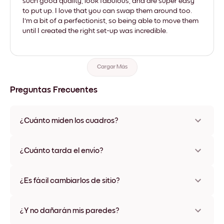
such good quality, look fabulous, and are super easy
to put up. I love that you can swap them around too.
I'm a bit of a perfectionist, so being able to move them
until I created the right set-up was incredible.
Cargar Más
Preguntas Frecuentes
¿Cuánto miden los cuadros?
Los tamaños varían de 21x21 cm a 69x91 cm, además de una
opción única de 56x112 cm. Disponible en varios materiales y
¿Cuánto tarda el envío?
colores de marco, incluidas opciones sin marco y con lienzo.
Una semana, más o menos. Hay opciones de envío exprés
disponibles en algunos países. Te enviaremos un número de
¿Es fácil cambiarlos de sitio?
seguimiento después de tu compra
¡Superfácil! Están diseñados para moverse varias veces sin
ningún daño
¿Y no dañarán mis paredes?