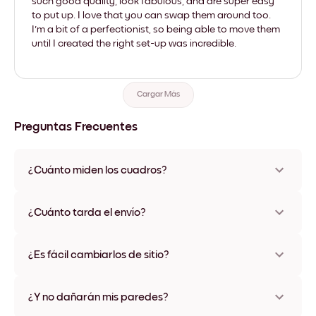
such good quality, look fabulous, and are super easy
to put up. I love that you can swap them around too.
I'm a bit of a perfectionist, so being able to move them
until I created the right set-up was incredible.
Cargar Más
Preguntas Frecuentes
¿Cuánto miden los cuadros?
Los tamaños varían de 21x21 cm a 69x91 cm, además de una
opción única de 56x112 cm. Disponible en varios materiales y
¿Cuánto tarda el envío?
colores de marco, incluidas opciones sin marco y con lienzo.
Una semana, más o menos. Hay opciones de envío exprés
disponibles en algunos países. Te enviaremos un número de
¿Es fácil cambiarlos de sitio?
seguimiento después de tu compra
¡Superfácil! Están diseñados para moverse varias veces sin
ningún daño
¿Y no dañarán mis paredes?