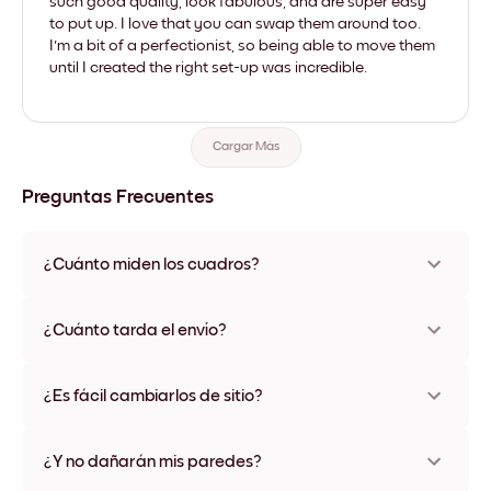
such good quality, look fabulous, and are super easy
to put up. I love that you can swap them around too.
I'm a bit of a perfectionist, so being able to move them
until I created the right set-up was incredible.
Cargar Más
Preguntas Frecuentes
¿Cuánto miden los cuadros?
Los tamaños varían de 21x21 cm a 69x91 cm, además de una
opción única de 56x112 cm. Disponible en varios materiales y
¿Cuánto tarda el envío?
colores de marco, incluidas opciones sin marco y con lienzo.
Una semana, más o menos. Hay opciones de envío exprés
disponibles en algunos países. Te enviaremos un número de
¿Es fácil cambiarlos de sitio?
seguimiento después de tu compra
¡Superfácil! Están diseñados para moverse varias veces sin
ningún daño
¿Y no dañarán mis paredes?