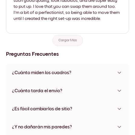
such good quality, look fabulous, and are super easy
to put up. I love that you can swap them around too.
I'm a bit of a perfectionist, so being able to move them
until I created the right set-up was incredible.
Cargar Más
Preguntas Frecuentes
¿Cuánto miden los cuadros?
Los tamaños varían de 21x21 cm a 69x91 cm, además de una
opción única de 56x112 cm. Disponible en varios materiales y
¿Cuánto tarda el envío?
colores de marco, incluidas opciones sin marco y con lienzo.
Una semana, más o menos. Hay opciones de envío exprés
disponibles en algunos países. Te enviaremos un número de
¿Es fácil cambiarlos de sitio?
seguimiento después de tu compra
¡Superfácil! Están diseñados para moverse varias veces sin
ningún daño
¿Y no dañarán mis paredes?